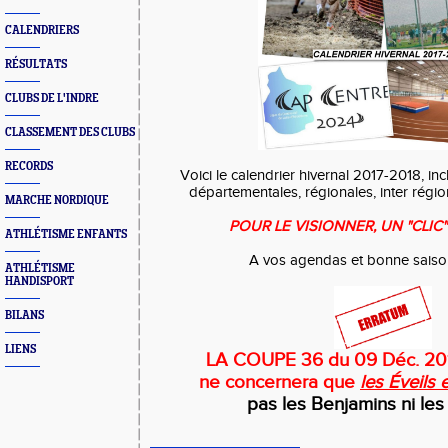
CALENDRIERS
RÉSULTATS
CLUBS DE L'INDRE
CLASSEMENT DES CLUBS
RECORDS
Voici le calendrier hivernal 2017-2018, in
départementales, régionales, inter région
MARCHE NORDIQUE
POUR LE VISIONNER, UN "CLIC"
ATHLÉTISME ENFANTS
A vos agendas et bonne saison
ATHLÉTISME
HANDISPORT
BILANS
LIENS
LA COUPE 36 du 09 Déc. 2017
ne concernera que
les Éveils 
pas les Benjamins ni le