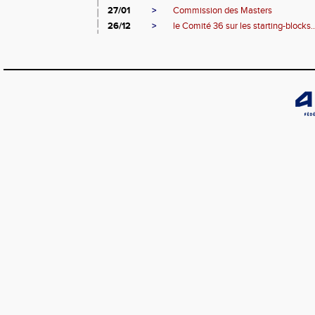
27/01
>
Commission des Masters
26/12
>
le Comité 36 sur les starting-blocks..