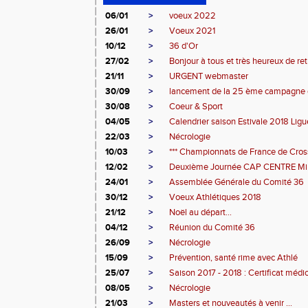
06/01
>
voeux 2022
26/01
>
Voeux 2021
10/12
>
36 d'Or
27/02
>
Bonjour à tous et très heureux de retr
21/11
>
URGENT webmaster
30/09
>
lancement de la 25 ème campagn
30/08
>
Coeur & Sport
04/05
>
Calendrier saison Estivale 2018 Ligue
22/03
>
Nécrologie
10/03
>
*** Championnats de France de Cross
12/02
>
Deuxième Journée CAP CENTRE Mi
24/01
>
Assemblée Générale du Comité 36
30/12
>
Voeux Athlétiques 2018
21/12
>
Noël au départ...
04/12
>
Réunion du Comité 36
26/09
>
Nécrologie
15/09
>
Prévention, santé rime avec Athlé
25/07
>
Saison 2017 - 2018 : Certificat médic
08/05
>
Nécrologie
21/03
>
Masters et nouveautés à venir ...