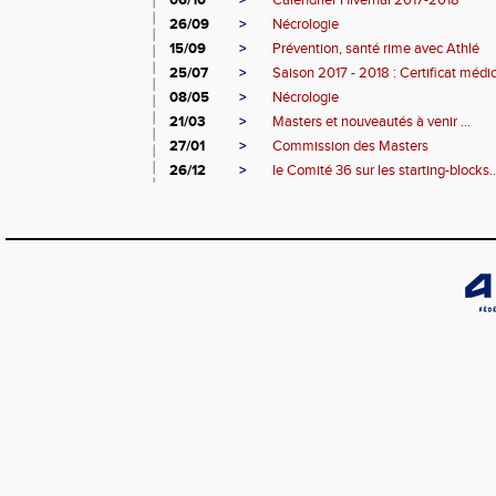
06/10
>
Calendrier Hivernal 2017-2018
26/09
>
Nécrologie
15/09
>
Prévention, santé rime avec Athlé
25/07
>
Saison 2017 - 2018 : Certificat médic
08/05
>
Nécrologie
21/03
>
Masters et nouveautés à venir ...
27/01
>
Commission des Masters
26/12
>
le Comité 36 sur les starting-blocks..