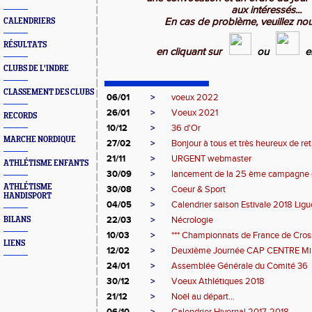
aux intéressés...
En cas de problème, veuillez nou
CALENDRIERS
RÉSULTATS
en cliquant sur
ou
e
CLUBS DE L'INDRE
CLASSEMENT DES CLUBS
06/01
>
voeux 2022
26/01
>
Voeux 2021
RECORDS
10/12
>
36 d'Or
MARCHE NORDIQUE
27/02
>
Bonjour à tous et très heureux de retr
21/11
>
URGENT webmaster
ATHLÉTISME ENFANTS
30/09
>
lancement de la 25 ème campagn
ATHLÉTISME
30/08
>
Coeur & Sport
HANDISPORT
04/05
>
Calendrier saison Estivale 2018 Ligue
22/03
>
Nécrologie
BILANS
10/03
>
*** Championnats de France de Cross
LIENS
12/02
>
Deuxième Journée CAP CENTRE Mi
24/01
>
Assemblée Générale du Comité 36
30/12
>
Voeux Athlétiques 2018
21/12
>
Noël au départ...