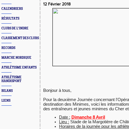
12 Février 2018
CALENDRIERS
RÉSULTATS
CLUBS DE L'INDRE
CLASSEMENT DES CLUBS
RECORDS
MARCHE NORDIQUE
ATHLÉTISME ENFANTS
ATHLÉTISME
HANDISPORT
Bonjour à tous,
BILANS
Pour la deuxième Journée concernant l'Opéra
LIENS
destination des Minimes, voici les information
des entraîneurs et jeunes minimes du Cher et 
Date :
Dimanche 8 Avril
Lieu :
Stade de la Margotière de Châ
Horaires de la journée pour les athlèt