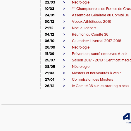
22/03
>
Nécrologie
10/03
>
*** Championnats de France de Cross
24/01
>
Assemblée Générale du Comité 36
30/12
>
Voeux Athlétiques 2018
21/12
>
Noël au départ...
04/12
>
Réunion du Comité 36
06/10
>
Calendrier Hivernal 2017-2018
26/09
>
Nécrologie
15/09
>
Prévention, santé rime avec Athlé
25/07
>
Saison 2017 - 2018 : Certificat médic
08/05
>
Nécrologie
21/03
>
Masters et nouveautés à venir ...
27/01
>
Commission des Masters
26/12
>
le Comité 36 sur les starting-blocks..