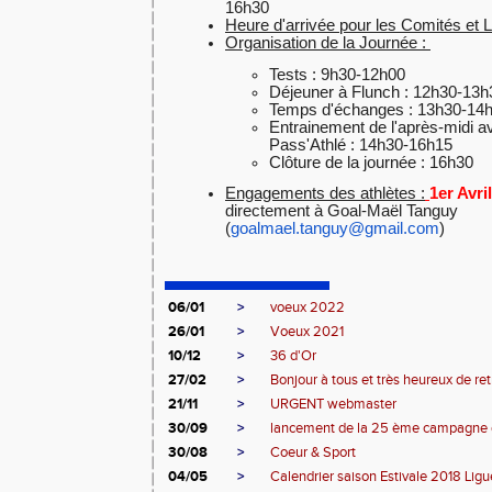
16h30
Heure d'arrivée pour les Comités et L
Organisation de la Journée :
Tests : 9h30-12h00
Déjeuner à Flunch : 12h30-13h
Temps d'échanges : 13h30-14
Entrainement de l'après-midi 
Pass'Athlé : 14h30-16h15
Clôture de la journée : 16h30
Engagements des athlètes :
1er Avri
directement à Goal-Maël Tanguy
(
goalmael.tanguy@gmail.com
)
06/01
>
voeux 2022
26/01
>
Voeux 2021
10/12
>
36 d'Or
27/02
>
Bonjour à tous et très heureux de retr
21/11
>
URGENT webmaster
30/09
>
lancement de la 25 ème campagn
30/08
>
Coeur & Sport
04/05
>
Calendrier saison Estivale 2018 Ligue