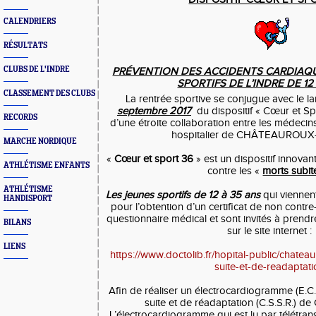
CALENDRIERS
RÉSULTATS
CLUBS DE L'INDRE
PRÉVENTION DES ACCIDENTS CARDIAQ
SPORTIFS DE L’INDRE DE 12
CLASSEMENT DES CLUBS
La rentrée sportive se conjugue avec le 
septembre
2017
du dispositif « Cœur et Sp
RECORDS
d’une étroite collaboration entre les médecins
hospitalier de CHÂTEAUROUX
MARCHE NORDIQUE
«
Cœur et sport 36
» est un dispositif innovan
ATHLÉTISME ENFANTS
contre les «
morts subit
ATHLÉTISME
Les jeunes sportifs de 12 à 35 ans
qui viennent
HANDISPORT
pour l’obtention d’un certificat de non contr
questionnaire médical et sont invités à prend
BILANS
sur le site internet :
LIENS
https://www.doctolib.fr/hopital-public/chatea
suite-et-de-readaptati
Afin de réaliser un électrocardiogramme (E.C.
suite et de réadaptation (C.S.S.R.
L’électrocardiogramme qui est lu par télétran