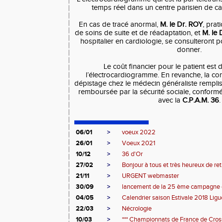
temps réel dans un centre parisien de ca
En cas de tracé anormal,
M. le Dr. ROY
, prat
de soins de suite et de réadaptation, et
M. le
hospitalier en cardiologie, se consulteront p
donner.
Le coût financier pour le patient est 
l’électrocardiogramme. En revanche, la con
dépistage chez le médecin généraliste remplis
remboursée par la sécurité sociale, confor
avec la
C.P.A.M. 36
.
06/01
>
voeux 2022
26/01
>
Voeux 2021
10/12
>
36 d'Or
27/02
>
Bonjour à tous et très heureux de retr
21/11
>
URGENT webmaster
30/09
>
lancement de la 25 ème campagn
04/05
>
Calendrier saison Estivale 2018 Ligue
22/03
>
Nécrologie
10/03
>
*** Championnats de France de Cross