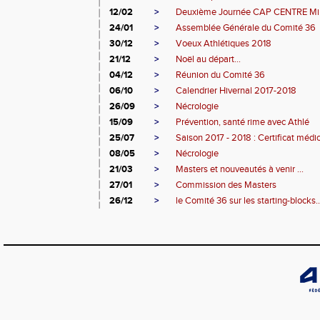
12/02
>
Deuxième Journée CAP CENTRE Mi
24/01
>
Assemblée Générale du Comité 36
30/12
>
Voeux Athlétiques 2018
21/12
>
Noël au départ...
04/12
>
Réunion du Comité 36
06/10
>
Calendrier Hivernal 2017-2018
26/09
>
Nécrologie
15/09
>
Prévention, santé rime avec Athlé
25/07
>
Saison 2017 - 2018 : Certificat médic
08/05
>
Nécrologie
21/03
>
Masters et nouveautés à venir ...
27/01
>
Commission des Masters
26/12
>
le Comité 36 sur les starting-blocks..