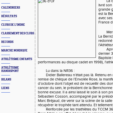
La 
livré son 
CALENDRIERS
grande g
est la Be
RÉSULTATS
avec ses
France d
CLUBS DE L'INDRE
Merc
CLASSEMENT DES CLUBS
La Berri
redonné 
RECORDS
l'Athlétis
Aprè
MARCHE NORDIQUE
dernier 3
Baptiste
ATHLÉTISME ENFANTS
performances au disque cadet en 1998), l'ath
ATHLÉTISME
Lu dans la NR36 :
HANDISPORT
Didier Ballereau n’était pas là. Retenu 
remise de chèque de l’Envolée Rose, la manif
BILANS
d’octobre dont l’objet est de recueillir des don
cancer du sein, le président de la Berrichonne 
LIENS
bonne excuse. Il a ainsi laissé le soin à son 
Sébastien Cosson, accompagné par le présid
Marc Bréjaud, de venir sur la scène de la sall
récupérer le trophée tant attendu. Et tellement
Renforcée par les triathlètes du TCCM 36,