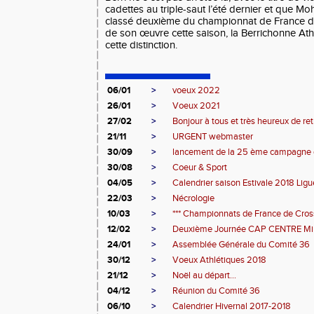
cadettes au triple-saut l’été dernier et que M
classé deuxième du championnat de France d
de son œuvre cette saison, la Berrichonne Ath
cette distinction.
06/01
>
voeux 2022
26/01
>
Voeux 2021
27/02
>
Bonjour à tous et très heureux de retr
21/11
>
URGENT webmaster
30/09
>
lancement de la 25 ème campagn
30/08
>
Coeur & Sport
04/05
>
Calendrier saison Estivale 2018 Ligue
22/03
>
Nécrologie
10/03
>
*** Championnats de France de Cross
12/02
>
Deuxième Journée CAP CENTRE Mi
24/01
>
Assemblée Générale du Comité 36
30/12
>
Voeux Athlétiques 2018
21/12
>
Noël au départ...
04/12
>
Réunion du Comité 36
06/10
>
Calendrier Hivernal 2017-2018