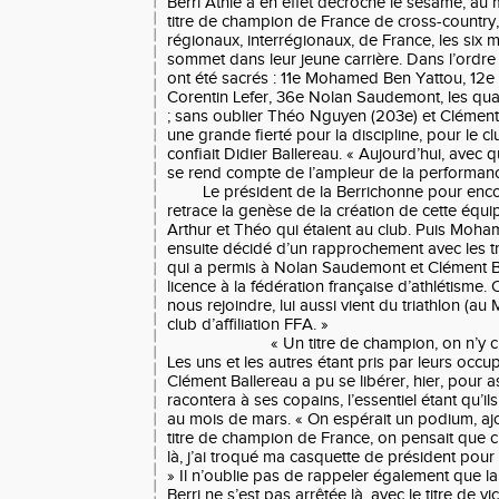
Berri Athlé a en effet décroché le sésame, au 
titre de champion de France de cross-country
régionaux, interrégionaux, de France, les six m
sommet dans leur jeune carrière. Dans l’ordre d’
ont été sacrés : 11e Mohamed Ben Yattou, 12e
Corentin Lefer, 36e Nolan Saudemont, les quat
; sans oublier Théo Nguyen (203e) et Clément 
une grande fierté pour la discipline, pour le cl
confiait Didier Ballereau. « Aujourd’hui, avec 
se rend compte de l’ampleur de la performanc
Le président de la Berrichonne pour enc
retrace la genèse de la création de cette équip
Arthur et Théo qui étaient au club. Puis Moham
ensuite décidé d’un rapprochement avec les t
qui a permis à Nolan Saudemont et Clément B
licence à la fédération française d’athlétisme. 
nous rejoindre, lui aussi vient du triathlon (au
club d’affiliation FFA. »
« Un titre de champion, on n’y c
Les uns et les autres étant pris par leurs occu
Clément Ballereau a pu se libérer, hier, pour as
racontera à ses copains, l’essentiel étant qu’ils 
au mois de mars. « On espérait un podium, ajo
titre de champion de France, on pensait que c’
là, j’ai troqué ma casquette de président pour
» Il n’oublie pas de rappeler également que la
Berri ne s’est pas arrêtée là, avec le titre de